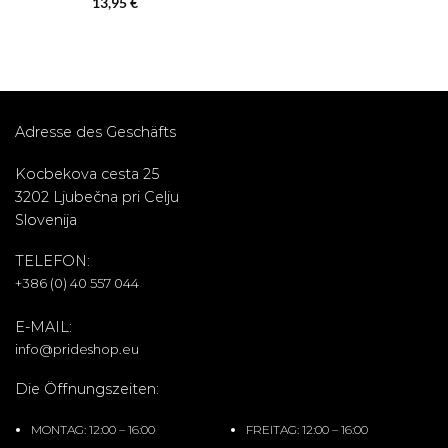
13,95
€
Preis
Preis
war:
ist:
39,95 €
35,83 €.
Adresse des Geschäfts
Kocbekova cesta 25
3202 Ljubečna pri Celju
Slovenija
TELEFON:
+386 (0) 40 557 044
E-MAIL:
info@prideshop.eu
Die Öffnungszeiten:
MONTAG: 12:00 – 16:00
FREITAG: 12:00 – 16:00