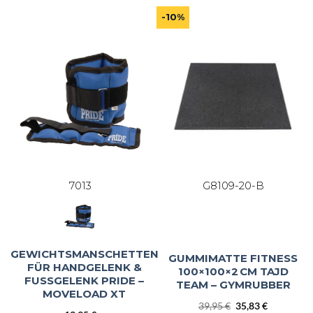
-10%
7013
G8109-20-B
GEWICHTSMANSCHETTEN
GUMMIMATTE FITNESS
FÜR HANDGELENK &
100×100×2 CM TAJD
FUSSGELENK PRIDE – M
TEAM – GYMRUBBER
OVELOAD XT
Ursprünglicher
Aktueller
39,95
€
35,83
€