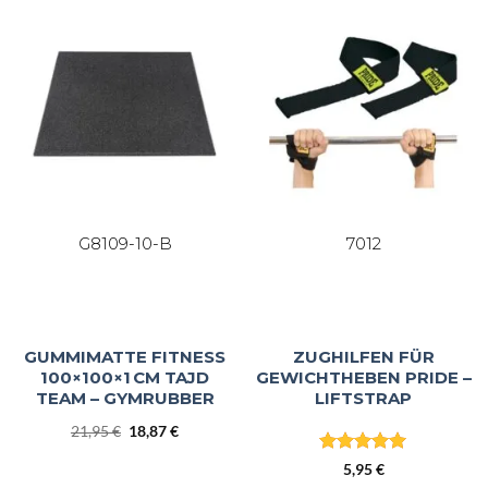
G8109-10-B
7012
GUMMIMATTE FITNESS
ZUGHILFEN FÜR
100×100×1 CM TAJD
GEWICHTHEBEN PRIDE –
TEAM – GYMRUBBER
LIFTSTRAP
Ursprünglicher
Aktueller
21,95
€
18,87
€
Preis
Preis
Bewertet
war:
ist:
5,95
€
mit
5
von
21,95 €
18,87 €.