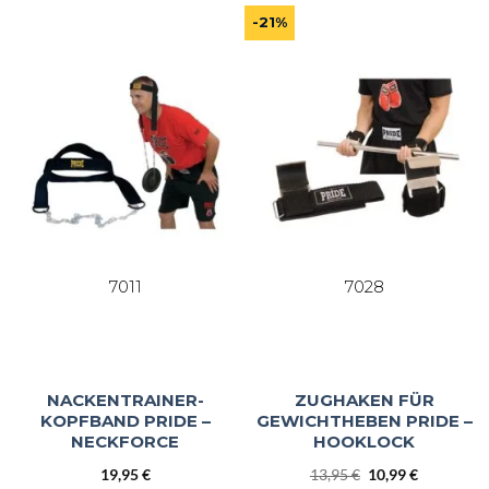
5
-21%
7011
7028
NACKENTRAINER-
ZUGHAKEN FÜR
KOPFBAND PRIDE –
GEWICHTHEBEN PRIDE –
NECKFORCE
HOOKLOCK
Ursprünglicher
Aktueller
19,95
€
13,95
€
10,99
€