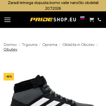
Skoči
Zaradi letnega dopusta bomo vaše naročilo obdelali
20.7.2026
na
vsebino
/
/
/
/
Domov
Trgovina
Oprema
Oblačila in Obutev
Obutev
-6%