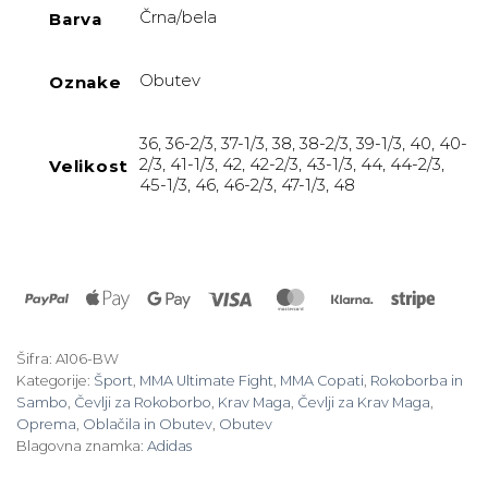
Črna/bela
Barva
Obutev
Oznake
36, 36-2/3, 37-1/3, 38, 38-2/3, 39-1/3, 40, 40-
2/3, 41-1/3, 42, 42-2/3, 43-1/3, 44, 44-2/3,
Velikost
45-1/3, 46, 46-2/3, 47-1/3, 48
PayPal
Apple
Google
Visa
MasterCard
Klarna
Stripe
Pay
Pay
Šifra:
A106-BW
Kategorije:
Šport
,
MMA Ultimate Fight
,
MMA Copati
,
Rokoborba in
Sambo
,
Čevlji za Rokoborbo
,
Krav Maga
,
Čevlji za Krav Maga
,
Oprema
,
Oblačila in Obutev
,
Obutev
Blagovna znamka:
Adidas