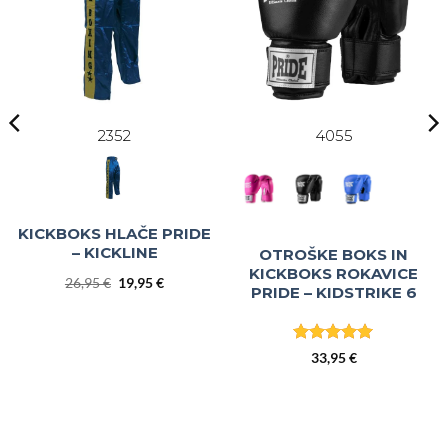
2352
4055
KICKBOKS HLAČE PRIDE
– KICKLINE
OTROŠKE BOKS IN
KICKBOKS ROKAVICE
Izvirna
Trenutna
26,95
€
19,95
€
PRIDE – KIDSTRIKE 6
cena
cena
je
je:
bila:
19,95 €.
26,95 €.
Ocenjeno
5
33,95
€
od 5