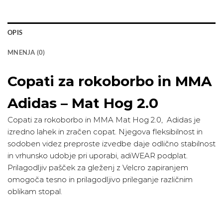
OPIS
MNENJA (0)
Copati za rokoborbo in MMA
Adidas – Mat Hog 2.0
Copati za rokoborbo in MMA Mat Hog 2.0, Adidas je
izredno lahek in zračen copat. Njegova fleksibilnost in
sodoben videz preproste izvedbe daje odlično stabilnost
in vrhunsko udobje pri uporabi, adiWEAR podplat.
Prilagodljiv pašček za gleženj z Velcro zapiranjem
omogoča tesno in prilagodljivo prileganje različnim
oblikam stopal.