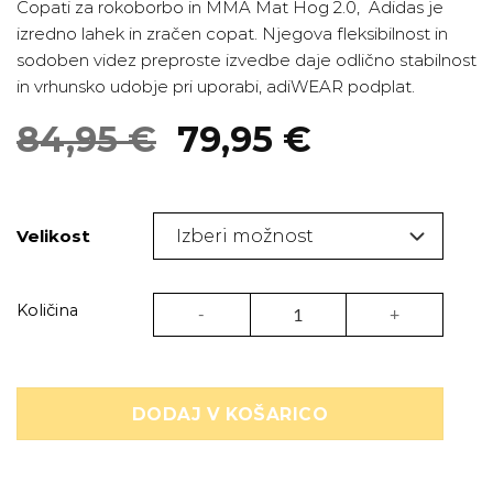
Copati za rokoborbo in MMA Mat Hog 2.0, Adidas je
izredno lahek in zračen copat. Njegova fleksibilnost in
sodoben videz preproste izvedbe daje odlično stabilnost
in vrhunsko udobje pri uporabi, adiWEAR podplat.
Izvirna
Trenutna
84,95
€
79,95
€
cena
cena
je
je:
bila:
79,95 €.
Velikost
84,95 €.
Copati za rokoborbo in MMA Adidas - Mat 
Količina
DODAJ V KOŠARICO