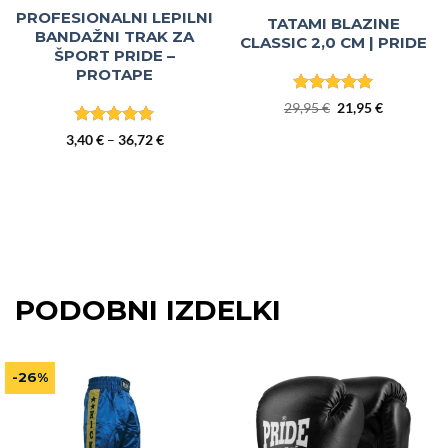
PROFESIONALNI LEPILNI
TATAMI BLAZINE
BANDAŽNI TRAK ZA
CLASSIC 2,0 CM | PRIDE
ŠPORT PRIDE –
PROTAPE
Ocenjeno
5
Izvirna
Trenutna
29,95
€
21,95
€
od 5
cena
cena
Ocenjeno
5
Cenovni
3,40
€
–
36,72
€
je
je:
od 5
razpon:
bila:
21,95 €.
od
29,95 €.
3,40 €
do
36,72 €
PODOBNI IZDELKI
-26%