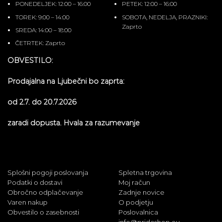
PONEDELJEK: 12:00 – 16:00
PETEK: 12:00 – 16:00
TOREK: 9:00 – 14:00
SOBOTA, NEDELJA, PRAZNIKI:
Zaprto
SREDA: 14:00 – 18:00
ČETRTEK: Zaprto
OBVESTILO:
Prodajalna na Ljubečni bo zaprta:
od 2.7. do 20.7.2026
zaradi dopusta. Hvala za razumevanje
Splošni pogoji poslovanja
Spletna trgovina
Podatki o dostavi
Moj račun
Obročno odplačevanje
Zadnje novice
Varen nakup
O podjetju
Obvestilo o zasebnosti
Poslovalnica