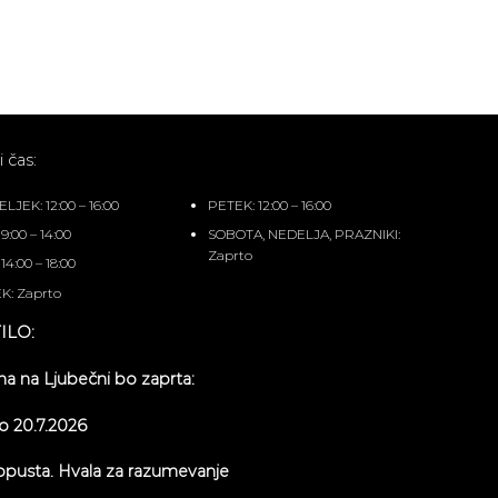
 čas:
JEK: 12:00 – 16:00
PETEK: 12:00 – 16:00
9:00 – 14:00
SOBOTA, NEDELJA, PRAZNIKI:
Zaprto
14:00 – 18:00
K: Zaprto
ILO:
na na Ljubečni bo zaprta:
do 20.7.2026
opusta. Hvala za razumevanje