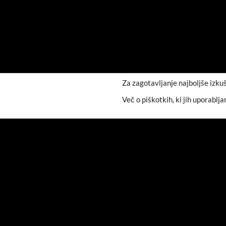
Za zagotavljanje najboljše izku
Več o piškotkih, ki jih uporablja