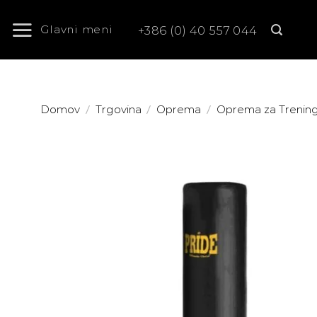
Skoči
na
Glavni meni
+386 (0) 40 557 044
vsebino
/
/
/
Domov
Trgovina
Oprema
Oprema za Trenin