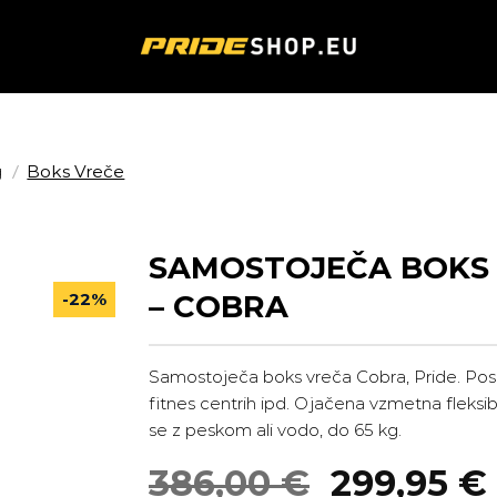
/
g
Boks Vreče
SAMOSTOJEČA BOKS 
-22%
– COBRA
Samostoječa boks vreča Cobra, Pride. Pose
fitnes centrih ipd. Ojačena vzmetna fleksib
se z peskom ali vodo, do 65 kg.
Izvirna
386,00
€
299,95
€