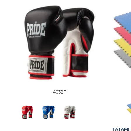
4032F
TATAMI