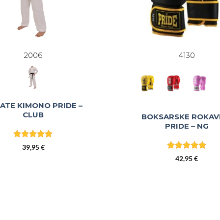
2006
4130
ATE KIMONO PRIDE –
CLUB
BOKSARSKE ROKAV
PRIDE – NG
Ocenjeno
39,95
€
4.86
od 5
Ocenjeno
5
42,95
€
od 5