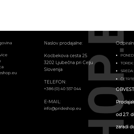
govina
Naslov prodajalne:
Odpiralni
vice
Kocbekova cesta 25
PONEDEL
u
3202 Ljubečna pri Celju
TOREK: 
ca
Slovenija
SREDA: 
eshop.eu
ČETRTE
TELEFON:
+386 (0) 40 557 044
OBVEST
E-MAIL:
Prodajal
info@prideshop.eu
od 2.7. 
zaradi d