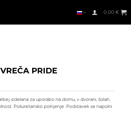
0,00
€
VREČA PRIDE
bej izdelana za uporabo na domu, v dvorani, šolah,
ilnost. Poliuretansko polnjenje. Podstavek se napolni
Trenutna