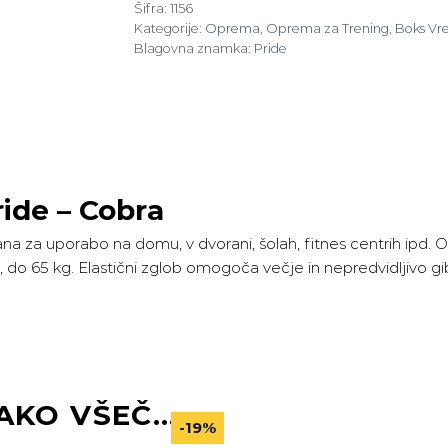
Šifra:
1156
Kategorije:
Oprema
,
Oprema za Trening
,
Boks Vr
Blagovna znamka:
Pride
ide – Cobra
a za uporabo na domu, v dvorani, šolah, fitnes centrih ipd. O
, do 65 kg. Elastični zglob omogoča večje in nepredvidljivo g
AKO VŠEČ…
-19%