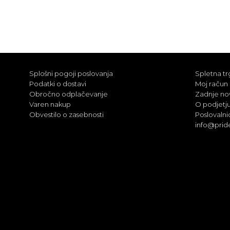
Splošni pogoji poslovanja
Spletna tr
Podatki o dostavi
Moj račun
Obročno odplačevanje
Zadnje no
Varen nakup
O podjetj
Obvestilo o zasebnosti
Poslovalni
info@prid