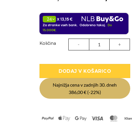
cena
je
13,15 €
X
bila:
Za stranke vseh bank. Odobreno takoj.
Do
386,00 €
15.000€.
Samostoječa boks vreča Pride
Količina
DODAJ V KOŠARICO
Najnižja cena v zadnjih 30. dneh
386,00
€
(-22%)
PayPal
Apple
Google
Visa
Maste
Pay
Pay