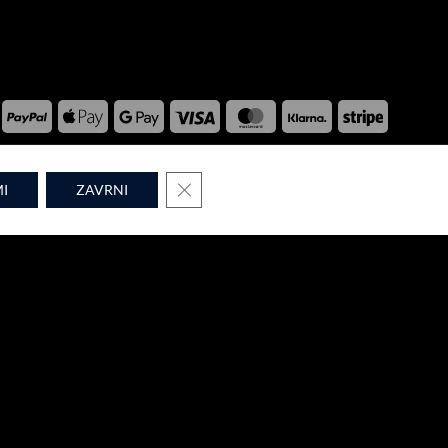
PayPal
Apple
Google
Visa
MasterCard
Klarna
Stripe
Pay
Pay
WPM © 2026
CLOSE GDPR COOKIE BANNER
I
ZAVRNI