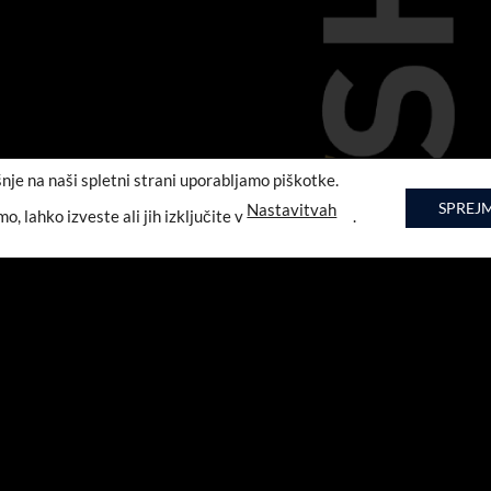
šnje na naši spletni strani uporabljamo piškotke.
SPREJM
Nastavitvah
mo, lahko izveste ali jih izključite v
.