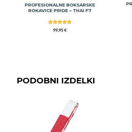
PR
PROFESIONALNE BOKSARSKE
ROKAVICE PRIDE – THAI F7
Ocenjeno
5
99,95
€
od 5
PODOBNI IZDELKI