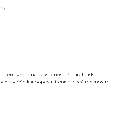
eče
jačena vzmetna fleksibilnost. Poliuretansko
ibanje vreče kar popestri trening z več možnostmi