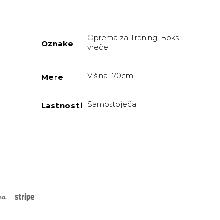
cena
je:
299,95 €.
Oprema za Trening, Boks
Oznake
vreče
.
 - Cobra količina
Višina 170cm
Mere
Samostoječa
Lastnosti
rCard
Klarna
Stripe