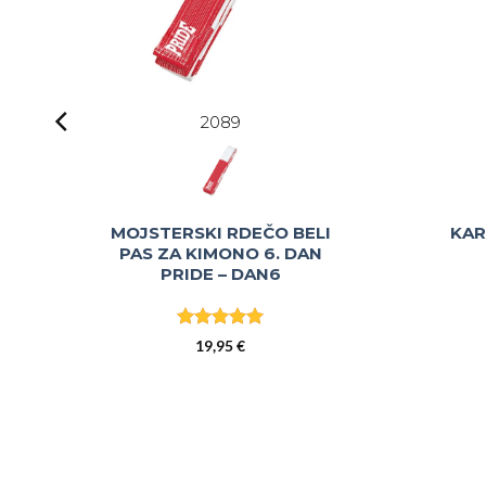
2089
MOJSTERSKI RDEČO BELI
KAR
PAS ZA KIMONO 6. DAN
PRIDE – DAN6
Ocenjeno
5
19,95
€
od 5