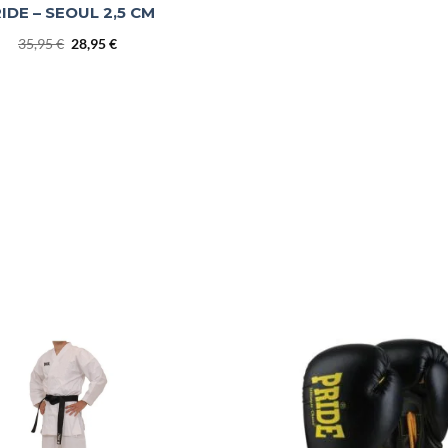
IDE – SEOUL 2,5 CM
Izvirna
Trenutna
35,95
€
28,95
€
cena
cena
je
je:
bila:
28,95 €.
35,95 €.