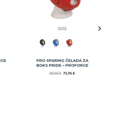
5015
ICE
PRO SPARING ČELADA ZA
BOKS PRIDE – PROFORCE
Izvirna
Trenutna
83,95
€
75,95
€
cena
cena
je
je:
bila:
75,95 €.
83,95 €.