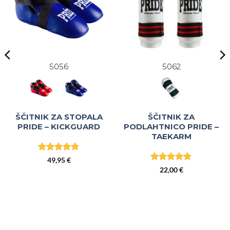
5056
5062
ŠČITNIK ZA STOPALA
ŠČITNIK ZA
PRIDE – KICKGUARD
PODLAHTNICO PRIDE –
TAEKARM
Ocenjeno
5
49,95
€
od 5
Ocenjeno
5
22,00
€
od 5