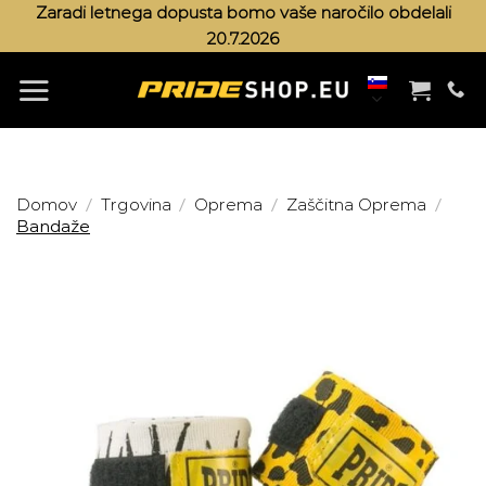
Skoči
Zaradi letnega dopusta bomo vaše naročilo obdelali
20.7.2026
na
vsebino
/
/
/
/
Domov
Trgovina
Oprema
Zaščitna Oprema
Bandaže