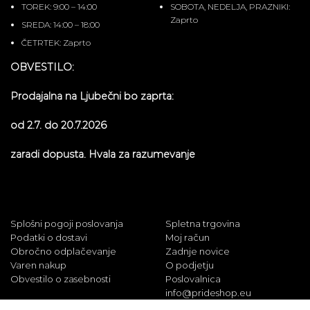
TOREK: 9:00 – 14:00
SOBOTA, NEDELJA, PRAZNIKI:
Zaprto
SREDA: 14:00 – 18:00
ČETRTEK: Zaprto
OBVESTILO:
Prodajalna na Ljubečni bo zaprta:
od 2.7. do 20.7.2026
zaradi dopusta. Hvala za razumevanje
Splošni pogoji poslovanja
Spletna trgovina
Podatki o dostavi
Moj račun
Obročno odplačevanje
Zadnje novice
Varen nakup
O podjetju
Obvestilo o zasebnosti
Poslovalnica
info@prideshop.eu