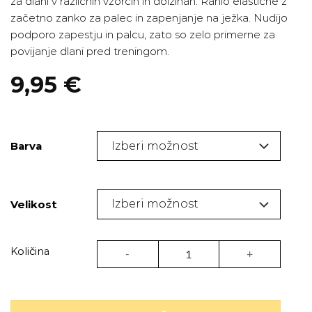
za dlani v različnih vzorcih in dolžinah. Rahlo elastične z
začetno zanko za palec in zapenjanje na ježka. Nudijo
podporo zapestju in palcu, zato so zelo primerne za
povijanje dlani pred treningom.
9,95
€
Barva
Velikost
Elastične boks bandaže Pride - Animal kol
Količina