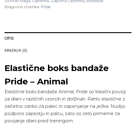
za Krav Maga
,
Oprema
,
Zaščitna Oprema
,
Bandaže
Blagovna znamka:
Pride
OPIS
MNENJA (0)
Elastične boks bandaže
Pride – Animal
Elastične boks bandaže Animal, Pride so klasični povoji
za dlani v različnih vzorcih in dolžinah. Rahlo elastične z
začetno zanko za palec in zapenjanje na ježka. Nudijo
podporo zapestju in palcu, zato so zelo primerne za
povijanje dlani pred treningom.