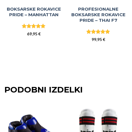
BOKSARSKE ROKAVICE
PROFESIONALNE
PRIDE – MANHATTAN
BOKSARSKE ROKAVICE
PRIDE – THAI F7
Ocenjeno
5
69,95
€
od 5
Ocenjeno
5
99,95
€
od 5
PODOBNI IZDELKI