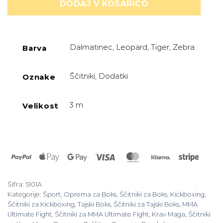
DODAJ V KOŠARICO
Dalmatinec, Leopard, Tiger, Zebra
Barva
Ščitniki, Dodatki
Oznake
3 m
Velikost
PayPal
Apple
Google
Visa
MasterCard
Klarna
Stripe
Pay
Pay
Šifra:
5101A
Kategorije:
Šport
,
Oprema za Boks
,
Ščitniki za Boks
,
Kickboxing
,
Ščitniki za Kickboxing
,
Tajski Boks
,
Ščitniki za Tajski Boks
,
MMA
Ultimate Fight
,
Ščitniki za MMA Ultimate Fight
,
Krav Maga
,
Ščitniki