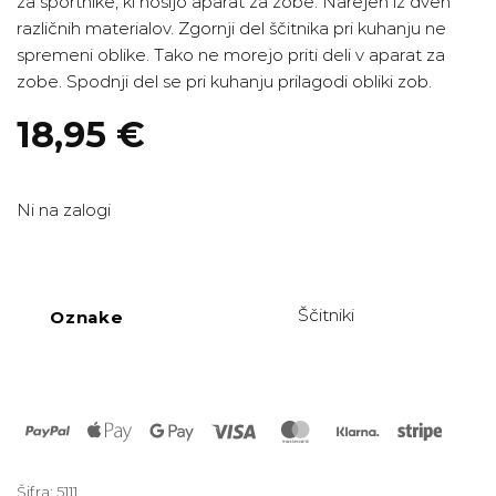
za športnike, ki nosijo aparat za zobe. Narejen iz dveh
različnih materialov. Zgornji del ščitnika pri kuhanju ne
spremeni oblike. Tako ne morejo priti deli v aparat za
zobe. Spodnji del se pri kuhanju prilagodi obliki zob.
18,95
€
Ni na zalogi
Ščitniki
Oznake
PayPal
Apple
Google
Visa
MasterCard
Klarna
Stripe
Pay
Pay
Šifra:
5111