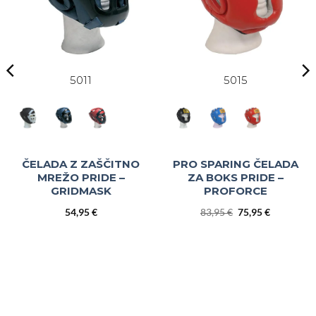
5011
5015
ČELADA Z ZAŠČITNO
PRO SPARING ČELADA
MREŽO PRIDE –
ZA BOKS PRIDE –
GRIDMASK
PROFORCE
Izvirna
Trenutna
54,95
€
83,95
€
75,95
€
cena
cena
je
je:
bila:
75,95 €.
83,95 €.