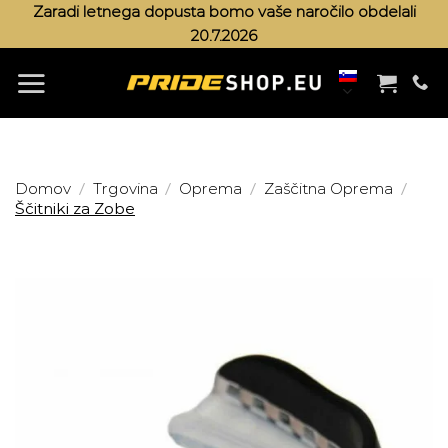
Skoči
Zaradi letnega dopusta bomo vaše naročilo obdelali
20.7.2026
na
vsebino
/
/
/
/
Domov
Trgovina
Oprema
Zaščitna Oprema
Ščitniki za Zobe