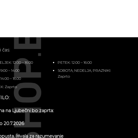
 čas:
JEK: 12:00 – 16:00
PETEK: 12:00 – 16:00
9:00 – 14:00
SOBOTA, NEDELJA, PRAZNIKI:
Zaprto
14:00 – 18:00
K: Zaprto
ILO:
na na Ljubečni bo zaprta:
do 20.7.2026
opusta. Hvala za razumevanje