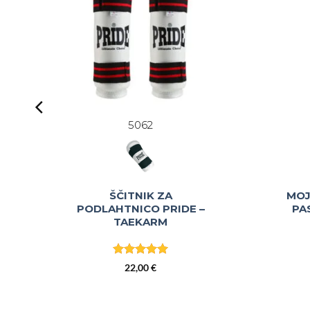
5062
ŠČITNIK ZA
MOJ
PODLAHTNICO PRIDE –
PA
TAEKARM
Ocenjeno
5
22,00
€
od 5