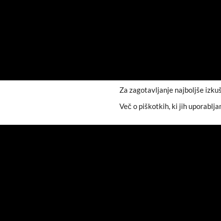
Za zagotavljanje najboljše izku
Več o piškotkih, ki jih uporablja