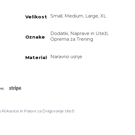
5 €.
Small, Medium, Large, XL
Velikost
Dodatki, Naprave in Uteži,
i Pride – IronCore količina
Oznake
Oprema za Trening
Naravno usnje
Material
rCard
Klarna
Stripe
s Rokavice in Pasovi za Dvigovanje Uteži