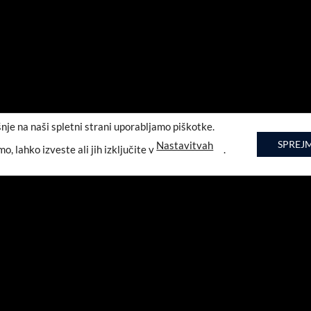
šnje na naši spletni strani uporabljamo piškotke.
SPREJM
Nastavitvah
mo, lahko izveste ali jih izključite v
.