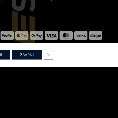
PayPal
Apple
Google
Visa
MasterCard
Klarna
Stripe
Pay
Pay
WPM © 2026
CLOSE GDPR COOKIE BANNER
I
ZAVRNI