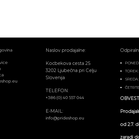
govina
Naslov prodajalne:
Odpiralni
vice
Kocbekova cesta 25
PONEDEL
u
3202 Ljubečna pri Celju
TOREK: 
ca
Slovenija
SREDA: 
eshop.eu
ČETRTE
TELEFON:
+386 (0) 40 557 044
OBVEST
E-MAIL:
Prodajal
info@prideshop.eu
od 2.7. 
zaradi d