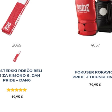
2089
4057
STERSKI RDEČO BELI
FOKUSER ROKAVI
S ZA KIMONO 6. DAN
PRIDE -FOCUSGLO
PRIDE – DAN6
79,95
€
Ocenjeno
5
19,95
€
od 5