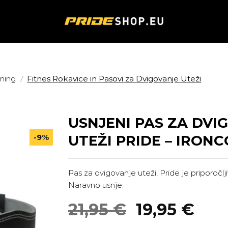
/
ening
Fitnes Rokavice in Pasovi za Dvigovanje Uteži
USNJENI PAS ZA DVI
-9%
UTEŽI PRIDE – IRON
Pas za dvigovanje uteži, Pride je priporočlj
Naravno usnje.
Izvirna
Tre
21,95
€
19,95
€
cena
cen