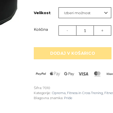
je
je:
bila:
19,9
Velikost
21,95 €.
Usnjeni pas za dvigovanje utež
Količina
DODAJ V KOŠARICO
PayPal
Apple
Google
Visa
Maste
Pay
Pay
Šifra:
7010
Kategorije:
Oprema
,
Fitness in Cross Trening
,
Fitne
Blagovna znamka:
Pride