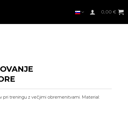
0,00
€
GOVANJE
CORE
iv pri treningu z večjimi obremenitvami. Material:
nutna
a