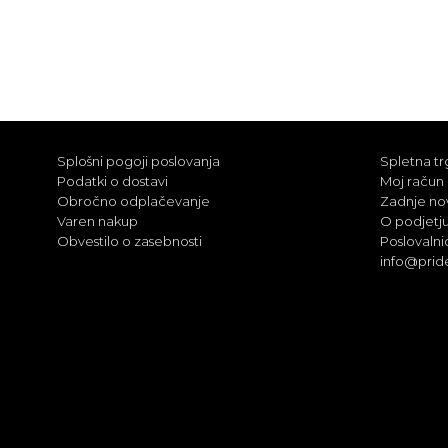
Splošni pogoji poslovanja
Spletna tr
Podatki o dostavi
Moj račun
Obročno odplačevanje
Zadnje no
Varen nakup
O podjetj
Obvestilo o zasebnosti
Poslovalni
info@prid