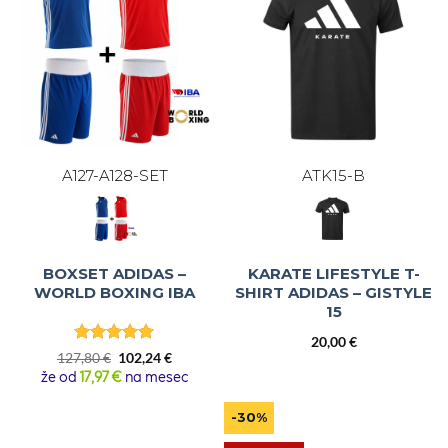
A127-A128-SET
ATK15-B
BOXSET ADIDAS –
KARATE LIFESTYLE T-
WORLD BOXING IBA
SHIRT ADIDAS – GISTYLE
15
20,00
€
Bewertet
Ursprünglicher
Aktueller
127,80
€
102,24
€
mit
5
von
Preis
Preis
že od
17,97 €
na mesec
5
war:
ist:
127,80 €
102,24 €.
-30%