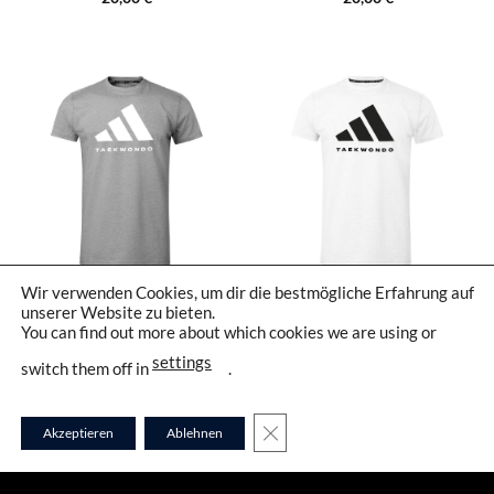
Wir verwenden Cookies, um dir die bestmögliche Erfahrung auf
ATT15-GREY
ATT15-W
unserer Website zu bieten.
You can find out more about which cookies we are using or
settings
switch them off in
.
TAEKWONDO LIFESTYLE
TAEKWONDO LIFESTYLE
GDPR COOKIE-BANNER SCHLI
Akzeptieren
Ablehnen
T-SHIRT ADIDAS –
T-SHIRT ADIDAS –
DOBOKSTYLE15
DOBOKSTYLE15
20,00
€
20,00
€