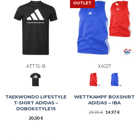
OUTLET
ATT15-B
XA127
TAEKWONDO LIFESTYLE
WETTKAMPF BOXSHIRT
T-SHIRT ADIDAS –
ADIDAS – IBA
DOBOKSTYLE15
Ursprünglicher
Aktueller
29,95
€
14,97
€
Preis
Preis
20,00
€
war:
ist:
29,95 €
14,97 €.