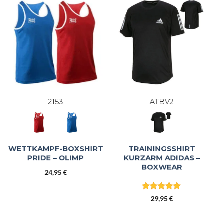
2153
ATBV2
WETTKAMPF-BOXSHIRT
TRAININGSSHIRT
PRIDE – OLIMP
KURZARM ADIDAS –
BOXWEAR
24,95
€
Bewertet
29,95
€
mit
5
von
5