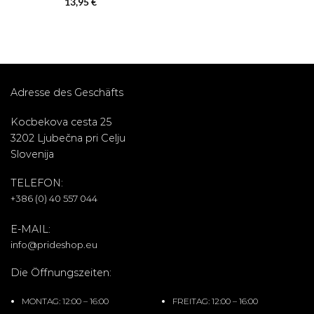
13,95
€
Preis
Preis
war:
ist:
39,95 €
35,83 €.
Adresse des Geschäfts
Kocbekova cesta 25
3202 Ljubečna pri Celju
Slovenija
TELEFON:
+386 (0) 40 557 044
E-MAIL:
info@prideshop.eu
Die Öffnungszeiten:
MONTAG: 12:00 – 16:00
FREITAG: 12:00 – 16:00