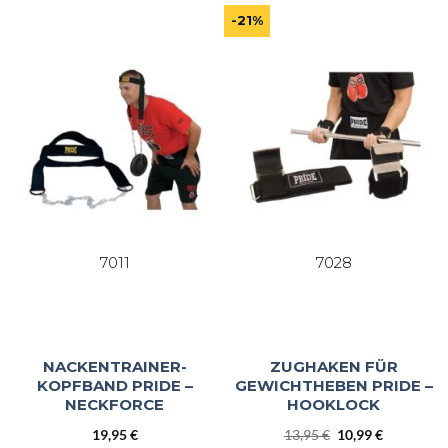
5
-21%
7011
7028
NACKENTRAINER-
ZUGHAKEN FÜR
KOPFBAND PRIDE –
GEWICHTHEBEN PRIDE –
NECKFORCE
HOOKLOCK
Ursprünglicher
Aktueller
19,95
€
13,95
€
10,99
€