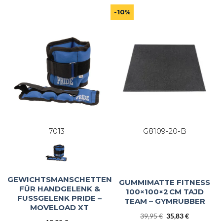
-10%
7013
G8109-20-B
GEWICHTSMANSCHETTEN
GUMMIMATTE FITNESS
FÜR HANDGELENK &
100×100×2 CM TAJD
FUSSGELENK PRIDE – M
TEAM – GYMRUBBER
OVELOAD XT
Ursprünglicher
Aktueller
39,95
€
35,83
€