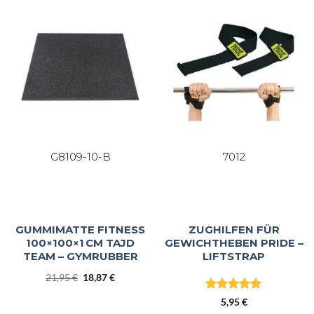
G8109-10-B
7012
GUMMIMATTE FITNESS
ZUGHILFEN FÜR
100×100×1 CM TAJD
GEWICHTHEBEN PRIDE –
TEAM – GYMRUBBER
LIFTSTRAP
Ursprünglicher
Aktueller
21,95
€
18,87
€
Preis
Preis
Bewertet
war:
ist:
5,95
€
mit
5
von
21,95 €
18,87 €.