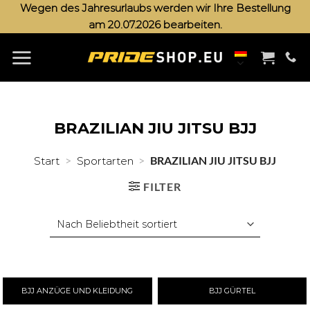
Zum
Wegen des Jahresurlaubs werden wir Ihre Bestellung
am 20.07.2026 bearbeiten.
Inhalt
springen
BRAZILIAN JIU JITSU BJJ
>
>
BRAZILIAN JIU JITSU BJJ
Start
Sportarten
FILTER
BJJ ANZÜGE UND KLEIDUNG
BJJ GÜRTEL