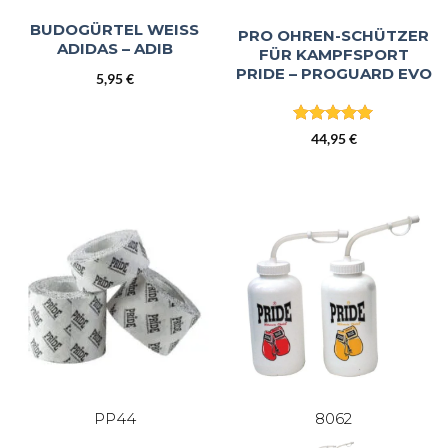
BUDOGÜRTEL WEISS A
PRO OHREN‑SCHÜTZER
DIDAS – ADIB
FÜR KAMPFSPORT
PRIDE – PROGUARD EVO
5,95
€
Bewertet
44,95
€
mit
5
von
5
PP44
8062