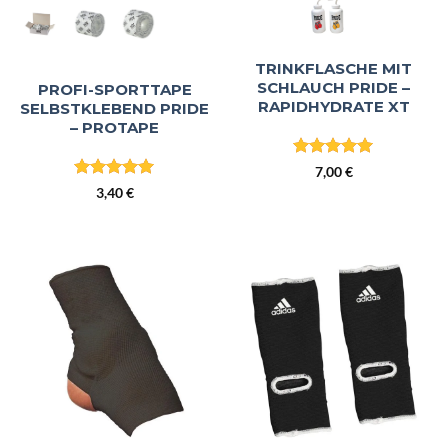
TRINKFLASCHE MIT
SCHLAUCH PRIDE –
PROFI-SPORTTAPE
RAPIDHYDRATE XT
SELBSTKLEBEND PRIDE
– PROTAPE
Bewertet
7,00
€
mit
5
von
Bewertet
3,40
€
5
mit
5
von
5