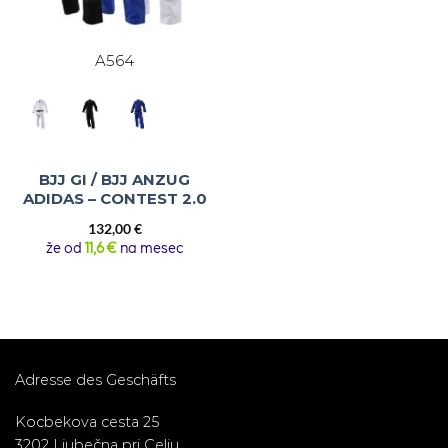
A564
BJJ GI / BJJ ANZUG
ADIDAS – CONTEST 2.0
132,00
€
že od
11,6 €
na mesec
Adresse des Geschäfts
Kocbekova cesta 25
3202 Ljubečna pri Celju