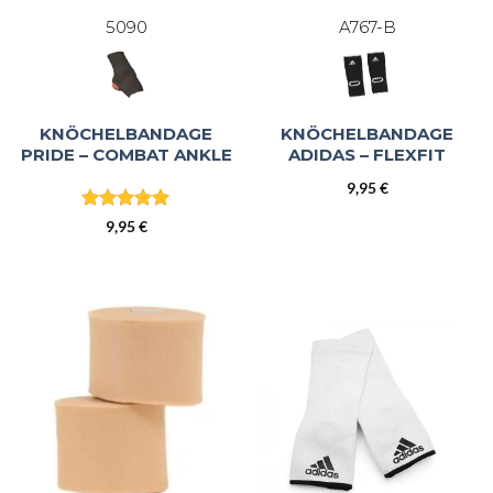
5090
A767-B
KNÖCHELBANDAGE
KNÖCHELBANDAGE
PRIDE – COMBAT ANKLE
ADIDAS – FLEXFIT
9,95
€
Bewertet
9,95
€
mit
5
von
5