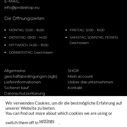
E-MAIL:
info@prideshop.eu
Die Öffnungszeiten:
MONTAG: 12:00 – 16:00
FREITAG: 12:00 – 16:00
DIENSTAG: 09:00 – 14:00
SAMSTAG, SONNTAG, FERIEN:
Geschlossen
MITTWOCH: 14:00 – 18:00
DONNERSTAG: Geschlossen
Allgemeine
SHOP
geschäftsbedingungen (agb)
Mein account
Lieferinformationen
Ueber das unternehmen
Sicherer kauf
Kontakt
Datenschutzerklarung
Wir verwenden Cookies, um dir die bestmögliche Erfahrung auf
unserer Website zu bieten.
You can find out more about which cookies we are using or
PayPal
Apple
Google
Visa
MasterCard
Klarna
Strip
settings
Pay
Pay
switch them off in
.