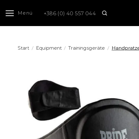
Zum
Inhalt
Menü
+386 (0) 40 557 044
springen
/
/
/
Start
Equipment
Trainingsgeräte
Handpratze