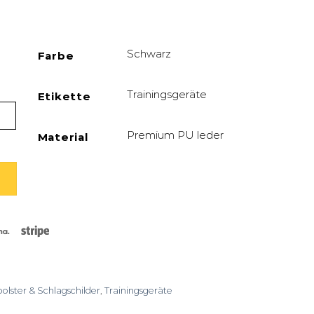
Schwarz
Farbe
Trainingsgeräte
Etikette
 – CoreShield Menge
Premium PU leder
Material
rCard
Klarna
Stripe
lster & Schlagschilder
,
Trainingsgeräte