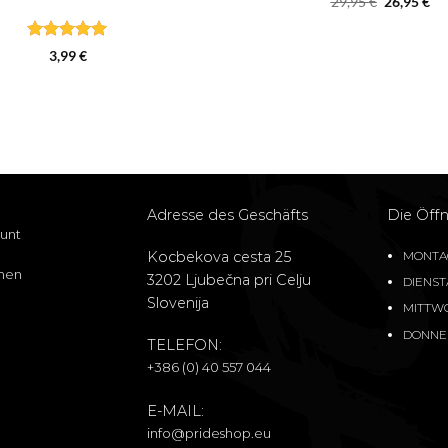
Ursprüngl
Ak
29,95
€
26,95
€
Preis
Pr
war:
ist:
Bewertet
29,95 €
26,
3,99
€
mit
5
von
5
Adresse des Geschäfts
Die Öffn
unt
Kocbekova cesta 25
MONTAG:
men
3202 Ljubečna pri Celju
DIENSTA
Slovenija
MITTWOC
DONNER
TELEFON:
+386 (0) 40 557 044
E-MAIL:
info@prideshop.eu