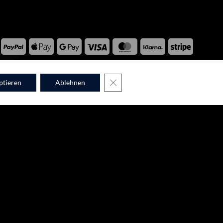
PayPal
Apple
Google
Visa
MasterCard
Klarna
Stripe
Pay
Pay
WPM © 2026
GDPR COOKIE-BANNER SCHLIES
ptieren
Ablehnen