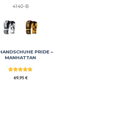
4140-B
HANDSCHUHE PRIDE –
MANHATTAN
Bewertet
69,95
€
mit
5
von
5