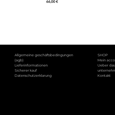
Bewertet
66,00
€
mit
4.67
von 5
Allgemeine geschäftsbedingungen
SHOP
(agb)
Mein acco
Lieferinformationen
Ueber das
Sicherer kauf
unterneh
Datenschutzerklarung
Kontakt