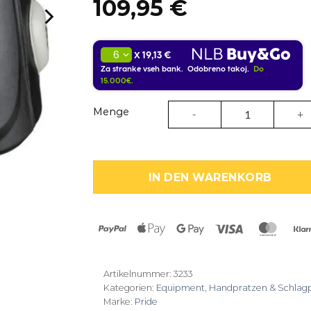
109,95
€
19,13 €
X
Za stranke vseh bank. Odobreno takoj.
Do
15.000€.
Trainer Körperpanzer Pride
Menge
IN DEN WARENKORB
PayPal
Apple
Google
Visa
Maste
Pay
Pay
Artikelnummer:
3233
Kategorien:
Equipment
,
Handpratzen & Schlagpo
Marke:
Pride