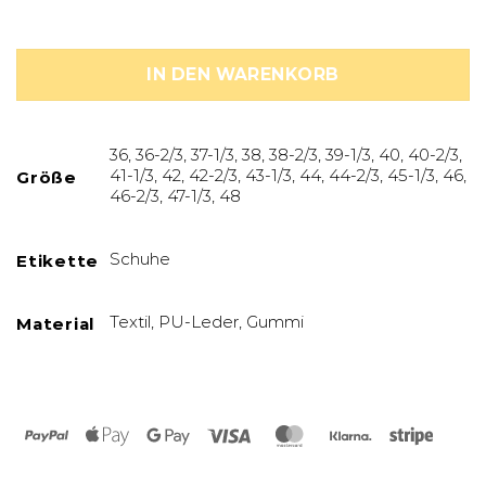
IN DEN WARENKORB
36, 36-2/3, 37-1/3, 38, 38-2/3, 39-1/3, 40, 40-2/3,
41-1/3, 42, 42-2/3, 43-1/3, 44, 44-2/3, 45-1/3, 46,
Größe
46-2/3, 47-1/3, 48
Schuhe
Etikette
Textil, PU-Leder, Gummi
Material
PayPal
Apple
Google
Visa
MasterCard
Klarna
Stripe
Pay
Pay