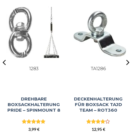
1283
TA1286
DREHBARE
DECKENHALTERUNG
BOXSACKHALTERUNG
FÜR BOXSACK TAJD
PRIDE – SPINMOUNT 8
TEAM – ROT360
Bewertet
Bewertet
3,99
€
12,95
€