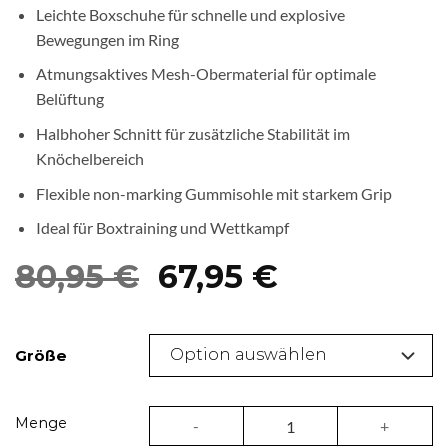
Leichte Boxschuhe für schnelle und explosive
Bewegungen im Ring
Atmungsaktives Mesh-Obermaterial für optimale
Belüftung
Halbhoher Schnitt für zusätzliche Stabilität im
Knöchelbereich
Flexible non-marking Gummisohle mit starkem Grip
Ideal für Boxtraining und Wettkampf
Ursprünglicher
Aktueller
80,95
€
67,95
€
Preis
Preis
war:
ist:
Größe
80,95 €
67,95 €.
Boxschuhe Adidas – Box Hog 2 Menge
Menge