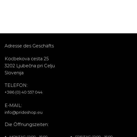
mit
5
von
mit
4
5
von 5
Adresse des Geschäfts
Kocbekova cesta 25
3202 Ljubečna pri Celju
Slovenija
TELEFON:
+386 (0) 40 557 044
E-MAIL:
info@prideshop.eu
Die Öffnungszeiten:
MONTAG: 12:00 – 16:00
FREITAG: 12:00 – 16:00