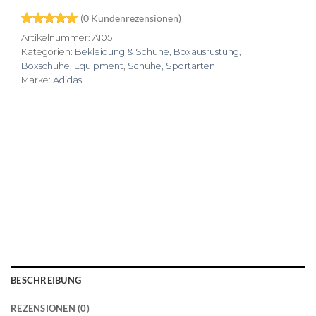
(
0
Kundenrezensionen)
Bewertet
1
Artikelnummer:
A105
mit
5
von
Kategorien:
Bekleidung & Schuhe
,
Boxausrüstung
,
5, basierend
Boxschuhe
,
Equipment
,
Schuhe
,
Sportarten
auf
Kundenbewertung
Marke:
Adidas
BESCHREIBUNG
REZENSIONEN (0)