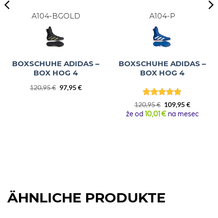
A104-BGOLD
A104-P
BOXSCHUHE ADIDAS –
BOXSCHUHE ADIDAS –
BOX HOG 4
BOX HOG 4
Ursprünglicher
Aktueller
120,95
€
97,95
€
Preis
Preis
Bewertet
war:
ist:
r
Ursprünglicher
Aktuelle
120,95
€
109,95
€
mit
5
von
120,95 €
97,95 €.
Preis
Preis
že od
10,01 €
na mesec
5
war:
ist:
120,95 €
109,95 €.
ÄHNLICHE PRODUKTE