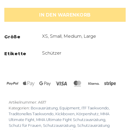
IN DEN WARENKORB
XS, Small, Medium, Large
Größe
Schützer
Etikette
PayPal
Apple
Google
Visa
MasterCard
Klarna
Stripe
Pay
Pay
Artikelnummer:
A617
Kategorien:
Boxausrüstung
,
Equipment
,
ITF Taekwondo,
Traditonelles Taekwondo
,
Kickboxen
,
Körpershutz
,
MMA
Ultimate Fight
,
MMA Ultimate Fight Schutzausrüstung
,
Schutz für Frauen
,
Schutzausrüstung
,
Schutzausrüstung