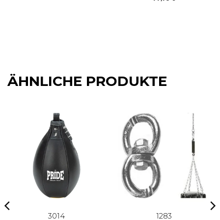
mit
5
von
war:
ist:
5
83,95 €
69,95 €.
ÄHNLICHE PRODUKTE
3014
1283