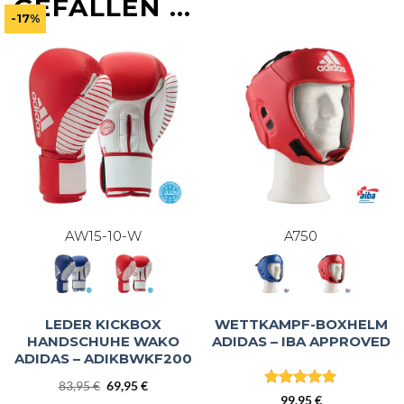
GEFALLEN …
-17%
AW15-10-W
A750
LEDER KICKBOX
WETTKAMPF-BOXHELM
HANDSCHUHE WAKO
ADIDAS – IBA APPROVED
ADIDAS – ADIKBWKF200
Ursprünglicher
Aktueller
83,95
€
69,95
€
Bewertet
Preis
Preis
99,95
€