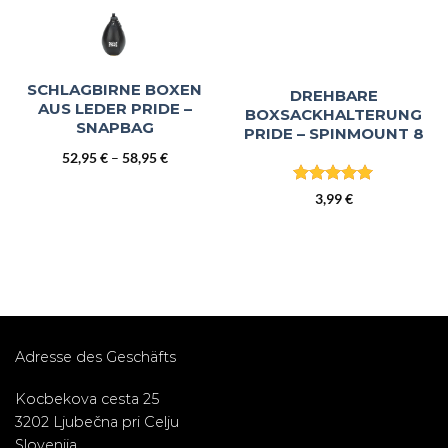
SCHLAGBIRNE BOXEN
DREHBARE
AUS LEDER PRIDE –
BOXSACKHALTERUNG
SNAPBAG
PRIDE – SPINMOUNT 8
Preisspanne:
52,95
€
–
58,95
€
52,95 €
bis
Bewertet
3,99
€
58,95 €
mit
5
von
5
Adresse des Geschäfts
Kocbekova cesta 25
3202 Ljubečna pri Celju
Slovenija