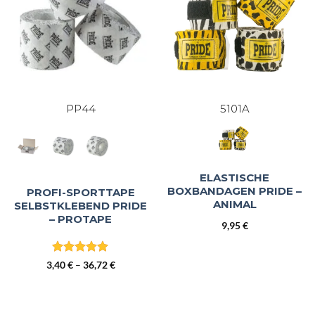
PP44
5101A
ELASTISCHE
BOXBANDAGEN PRIDE –
PROFI-SPORTTAPE
ANIMAL
SELBSTKLEBEND PRIDE
– PROTAPE
9,95
€
Bewertet
Preisspanne:
3,40
€
–
36,72
€
mit
5
von
3,40 €
5
bis
36,72 €