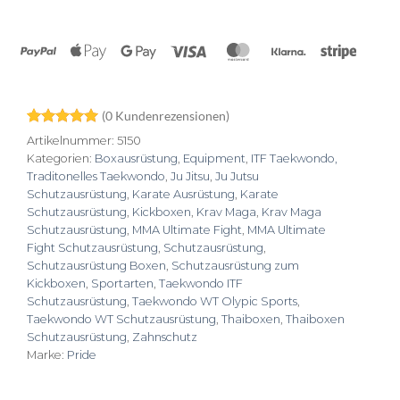
PayPal
Apple
Google
Visa
MasterCard
Klarna
Stripe
Pay
Pay
(
0
Kundenrezensionen)
Bewertet
6
Artikelnummer:
5150
mit
5
von
Kategorien:
Boxausrüstung
,
Equipment
,
ITF Taekwondo,
5, basierend
Traditonelles Taekwondo
,
Ju Jitsu
,
Ju Jutsu
auf
Kundenbewertungen
Schutzausrüstung
,
Karate Ausrüstung
,
Karate
Schutzausrüstung
,
Kickboxen
,
Krav Maga
,
Krav Maga
Schutzausrüstung
,
MMA Ultimate Fight
,
MMA Ultimate
Fight Schutzausrüstung
,
Schutzausrüstung
,
Schutzausrüstung Boxen
,
Schutzausrüstung zum
Kickboxen
,
Sportarten
,
Taekwondo ITF
Schutzausrüstung
,
Taekwondo WT Olypic Sports
,
Taekwondo WT Schutzausrüstung
,
Thaiboxen
,
Thaiboxen
Schutzausrüstung
,
Zahnschutz
Marke:
Pride