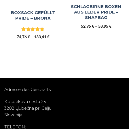
SCHLAGBIRNE BOXEN
AUS LEDER PRIDE –
BOXSACK GEFÜLLT
SNAPBAG
PRIDE – BRONX
Preisspan
52,95
€
–
58,95
€
er
52,95 €
bis
Bewertet
Preisspanne:
74,76
€
–
133,41
€
mit
5
von
58,95 €
74,76 €
€.
5
bis
133,41 €
Adresse des Geschäfts
Kocbekova cesta 25
3202 Ljubečna pri Celju
Slovenija
TELEFON: