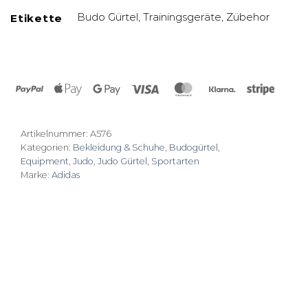
Budo Gürtel, Trainingsgeräte, Zübehor
Etikette
PayPal
Apple
Google
Visa
MasterCard
Klarna
Stripe
Pay
Pay
Artikelnummer:
A576
Kategorien:
Bekleidung & Schuhe
,
Budogürtel
,
Equipment
,
Judo
,
Judo Gürtel
,
Sportarten
Marke:
Adidas