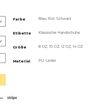
Blau, Rot, Schwarz
Farbe
Klassische Handschuhe
Etikette
8 OZ, 10 OZ, 12 OZ, 14 OZ
Größe
brid 25 Menge
PU-Leder
Material
rCard
Klarna
Stripe