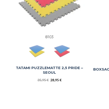
8103
TATAMI PUZZLEMATTE 2,5 PRIDE –
BOXSAC
SEOUL
Ursprünglicher
Aktueller
35,95
€
28,95
€
Preis
Preis
war:
ist:
35,95 €
28,95 €.