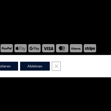
PayPal
Apple
Google
Visa
MasterCard
Klarna
Stripe
Pay
Pay
WPM © 2026
GDPR COOKIE-BANNER SCHLIES
ptieren
Ablehnen