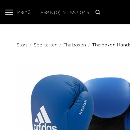
Zum
Inhalt
Menü
+386 (0) 40 557 044
springen
/
/
/
Start
Sportarten
Thaiboxen
Thaiboxen Hand