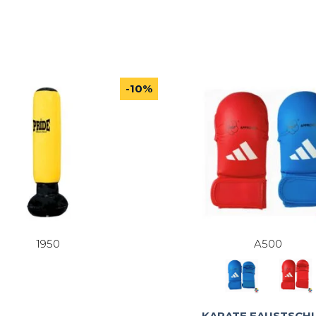
-10%
1950
A500
KARATE FAUSTSCH