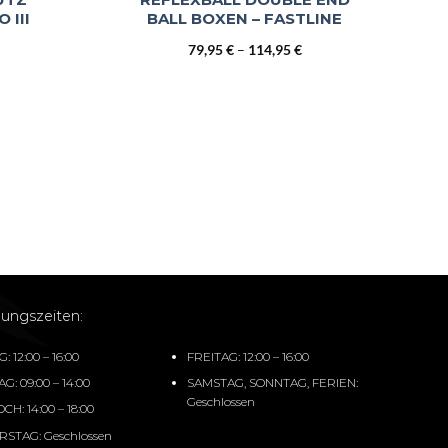
 III
BALL BOXEN – FASTLINE
Preisspanne:
79,95
€
–
114,95
€
79,95 €
bis
114,95 €
ungszeiten:
 12:00 – 16:00
FREITAG: 12:00 – 16:00
G: 09:00 – 14:00
SAMSTAG, SONNTAG, FERIEN:
Geschlossen
H: 14:00 – 18:00
STAG: Geschlossen