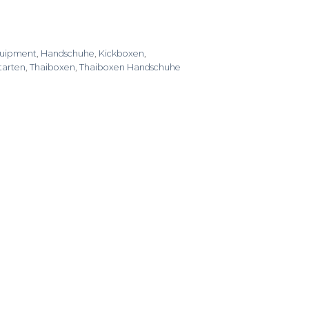
uipment
,
Handschuhe
,
Kickboxen
,
tarten
,
Thaiboxen
,
Thaiboxen Handschuhe