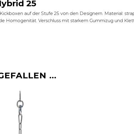
ybrid 25
ckboxen auf der Stufe 25 von den Designern. Material: stra
de Homogenität. Verschluss mit starkem Gummizug und Klett
GEFALLEN …