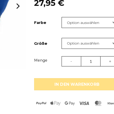
27,95
€
Farbe
Größe
Boxhandschuhe Adidas – Hy
Menge
IN DEN WARENKORB
PayPal
Apple
Google
Visa
Maste
Pay
Pay