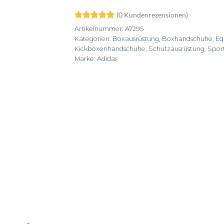
(
0
Kundenrezensionen)
Bewertet
1
Artikelnummer:
A7295
mit
5
von
Kategorien:
Boxausrüstung
,
Boxhandschuhe
,
Eq
5, basierend
Kickboxenhandschuhe
,
Schutzausrüstung
,
Spor
auf
Kundenbewertung
Marke:
Adidas