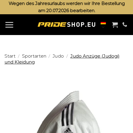
Zum
Wegen des Jahresurlaubs werden wir Ihre Bestellung
am 20.07.2026 bearbeiten.
Inhalt
springen
/
/
/
Start
Sportarten
Judo
Judo Anzüge (Judogi)
und Kleidung