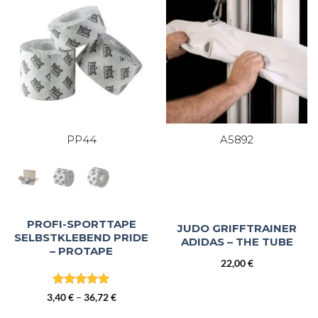
PP44
A5892
PROFI-SPORTTAPE
JUDO GRIFFTRAINER
SELBSTKLEBEND PRIDE
ADIDAS – THE TUBE
– PROTAPE
22,00
€
Bewertet
Preisspanne:
3,40
€
–
36,72
€
mit
5
von
3,40 €
5