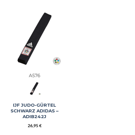
bis
36,72 €
A576
IJF JUDO-GÜRTEL
SCHWARZ ADIDAS –
ADIB242J
26,95
€