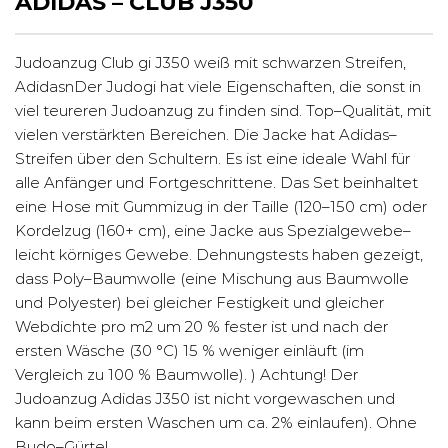
DIDAS – CLUB J350
Judoanzug Club gi J350 weiß mit schwarzen Streifen,
AdidasnDer Judogi hat viele Eigenschaften, die sonst in
viel teureren Judoanzug zu finden sind. Top–Qualität, mit
vielen verstärkten Bereichen. Die Jacke hat Adidas–
Streifen über den Schultern. Es ist eine ideale Wahl für
alle Anfänger und Fortgeschrittene. Das Set beinhaltet
eine Hose mit Gummizug in der Taille (120–150 cm) oder
Kordelzug (160+ cm), eine Jacke aus Spezialgewebe–
leicht körniges Gewebe. Dehnungstests haben gezeigt,
dass Poly–Baumwolle (eine Mischung aus Baumwolle
und Polyester) bei gleicher Festigkeit und gleicher
Webdichte pro m2 um 20 % fester ist und nach der
ersten Wäsche (30 °C) 15 % weniger einläuft (im
Vergleich zu 100 % Baumwolle). ) Achtung! Der
Judoanzug Adidas J350 ist nicht vorgewaschen und
kann beim ersten Waschen um ca. 2% einlaufen). Ohne
Budo–Gürtel.