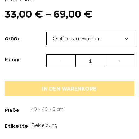
Preisspa
33,00
€
–
69,00
€
33,00 €
bis
Größe
69,00 €
Judoanzug 350 g weiß-schwarz Adidas –
Menge
IN DEN WARENKORB
40 × 40 × 2 cm
Maße
Bekleidung
Etikette