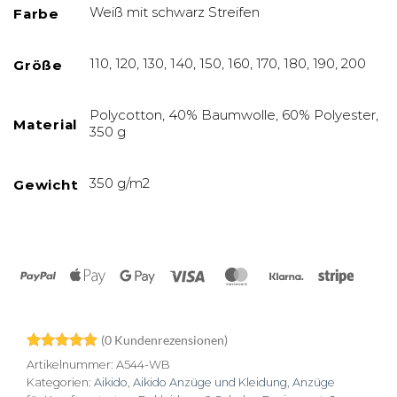
Weiß mit schwarz Streifen
Farbe
110, 120, 130, 140, 150, 160, 170, 180, 190, 200
Größe
Polycotton, 40% Baumwolle, 60% Polyester,
Material
350 g
350 g/m2
Gewicht
PayPal
Apple
Google
Visa
MasterCard
Klarna
Stripe
Pay
Pay
(
0
Kundenrezensionen)
Bewertet
14
Artikelnummer:
A544-WB
mit
4.93
Kategorien:
Aikido
,
Aikido Anzüge und Kleidung
,
Anzüge
von 5,