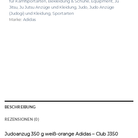
für Kamfsportarten
,
Bekleidung & Schuhe
,
Equipment
,
Ju
basierend
auf
Jitsu
,
Ju Jutsu Anzüge und Kleidung
,
Judo
,
Judo Anzüge
Kundenbewertungen
(Judogi) und Kleidung
,
Sportarten
Marke:
Adidas
BESCHREIBUNG
REZENSIONEN (0)
Judoanzug 350 g weiß-orange Adidas – Club J350