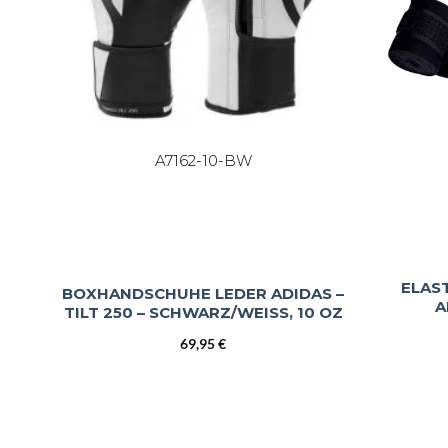
A7162-10-BW
ELAS
BOXHANDSCHUHE LEDER ADIDAS –
A
TILT 250 – SCHWARZ/WEISS, 10 OZ
69,95
€