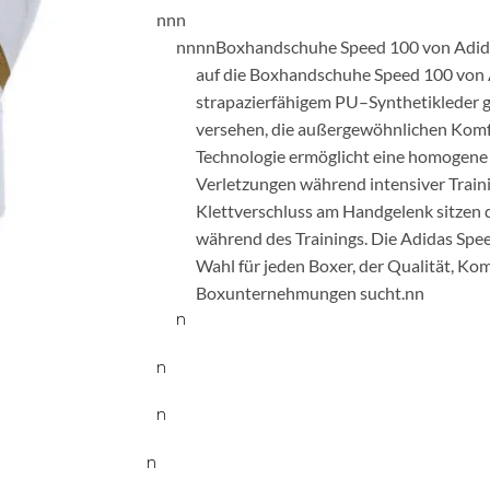
n
n
n
n
n
nnBoxhandschuhe Speed 100 von Adidas.
auf die Boxhandschuhe Speed 100 von 
strapazierfähigem PU–Synthetikleder ge
versehen, die außergewöhnlichen Komfo
Technologie ermöglicht eine homogene
Verletzungen während intensiver Traini
Klettverschluss am Handgelenk sitzen 
während des Trainings. Die Adidas Spe
Wahl für jeden Boxer, der Qualität, Kom
Boxunternehmungen sucht.nn
n
n
n
n