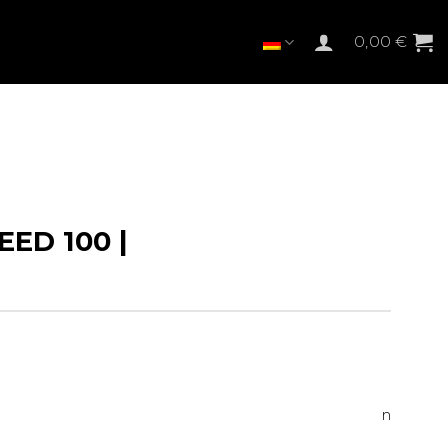
0,00
€
 ​​100 |
n