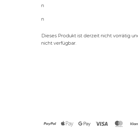
n
n
Dieses Produkt ist derzeit nicht vorrätig un
nicht verfügbar.
PayPal
Apple
Google
Visa
Maste
Pay
Pay