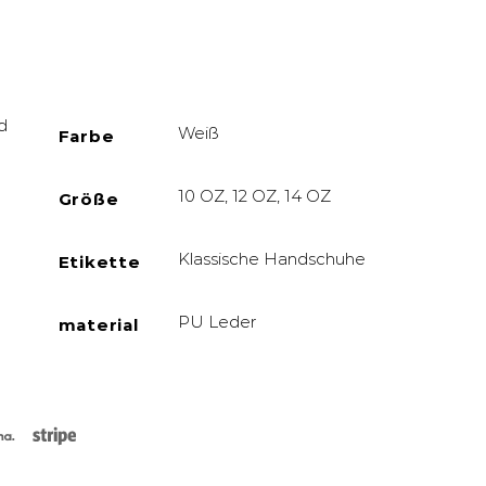
d
Weiß
Farbe
10 OZ, 12 OZ, 14 OZ
Größe
Klassische Handschuhe
Etikette
PU Leder
material
rCard
Klarna
Stripe