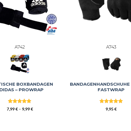
A742
A743
TISCHE BOXBANDAGEN
BANDAGENHANDSCHUHE 
DIDAS – PROWRAP
FASTWRAP
Bewertet
Bewertet
Preisspanne:
7,99
€
–
9,99
€
9,95
€
mit
5
von
mit
5
von
7,99 €
5
5
bis
9,99 €