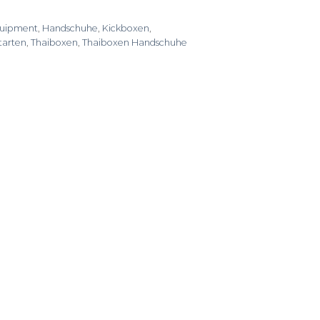
uipment
,
Handschuhe
,
Kickboxen
,
tarten
,
Thaiboxen
,
Thaiboxen Handschuhe